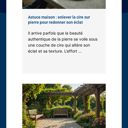
procéder à la fixation de l’intérieur.
Astuce maison : enlever la cire sur
pierre pour redonner son éclat
Il arrive parfois que la beauté
Méthode Des Systèmes De Verre À Support
authentique de la pierre se voile sous
une couche de cire qui altère son
Ponctuel
éclat et sa texture. L’effort …
Dans cette méthode, le verre préalablement trempé sera percé de
trous pour fixer les boulons. Néanmoins, les boulons mis en place
ne seront pas très esthétiques.
Méthode Du Filet À Câble
Cette méthode quant à elle, offre un aspect luxueux et une
agréable vue au bâtiment, mais bien évidemment, cela nécessite
beaucoup plus de temps et rend les coûts d’installations