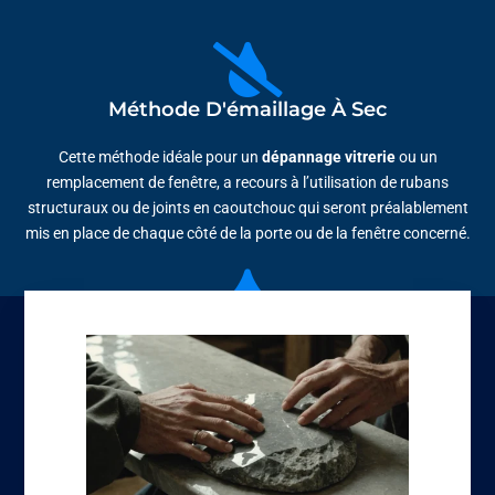
Méthode D'émaillage À Sec
Cette méthode idéale pour un
dépannage vitrerie
ou un
remplacement de fenêtre, a recours à l’utilisation de rubans
structuraux ou de joints en caoutchouc qui seront préalablement
mis en place de chaque côté de la porte ou de la fenêtre concerné.
Méthode De Vitrage Humide
Dans cette méthode, avant que la vitrerie ne soit mise en place, de
la silicone structurel agissant en agent adhésif viendra s’appliquer
sur un cadre en aluminium. Cette silicone viendra créer une fusion
entre la vitrerie et le cadre. Cependant, comme la poussière
empêche le bon fonctionnement de l’adhésif, il est préférable de