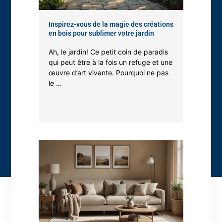
beaucoup plus coûteuses.
Inspirez-vous de la magie des créations
en bois pour sublimer votre jardin
Ah, le jardin! Ce petit coin de paradis
qui peut être à la fois un refuge et une
Méthode De La Double Peau
œuvre d’art vivante. Pourquoi ne pas
le …
Cette méthode de vitrage est un peu complexe. Comme son nom
l’indique, elle consiste à mettre en place deux couches de verre.
L’espace entre ces deux couches fait appel à de l’énergie solaire,
ce qui créera par la suite de l’air chaud pouvant offrir de la
ventilation dans tout le bâtiment.