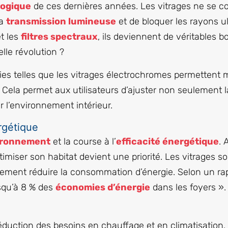
logique
de ces dernières années. Les vitrages ne se co
la
transmission lumineuse
et de bloquer les rayons ul
t les
filtres spectraux
, ils deviennent de véritables b
lle révolution ?
gies telles que les vitrages électrochromes permettent 
ela permet aux utilisateurs d’ajuster non seulement la
r l’environnement intérieur.
rgétique
ironnement
et la course à l’
efficacité énergétique
. 
miser son habitat devient une priorité. Les vitrages sol
quement réduire la consommation d’énergie. Selon un r
usqu’à 8 % des
économies d’énergie
dans les foyers ». V
duction des besoins en chauffage et en climatisation.